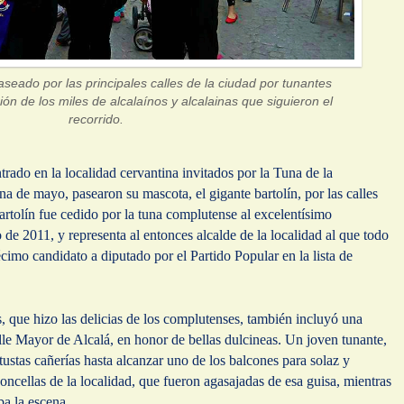
paseado por las principales calles de la ciudad por tunantes
ión de los miles de alcalaínos y alcalainas que siguieron el
recorrido.
rado en la localidad cervantina invitados por la Tuna de la
a de mayo, pasearon su mascota, el gigante bartolín, por las calles
Bartolín fue cedido por la tuna complutense al excelentísimo
de 2011, y representa al entonces alcalde de la localidad al que todo
imo candidato a diputado por el Partido Popular en la lista de
es, que hizo las delicias de los complutenses, también incluyó una
lle Mayor de Alcalá, en honor de bellas dulcineas. Un joven tunante,
ustas cañerías hasta alcanzar uno de los balcones para solaz y
oncellas de la localidad, que fueron agasajadas de esa guisa, mientras
ba la escena.