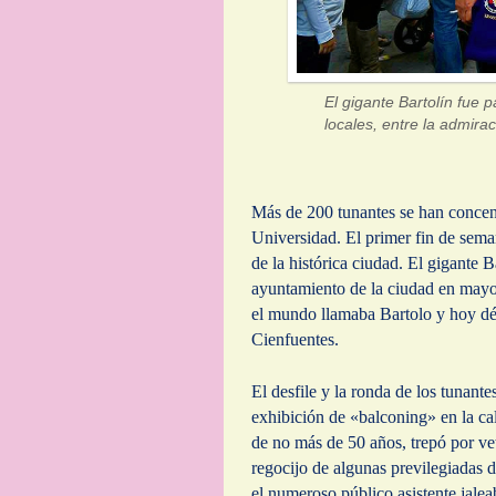
El gigante Bartolín fue 
locales, entre la admirac
Más de 200 tunantes se han concent
Universidad. El primer fin de seman
de la histórica ciudad. El gigante 
ayuntamiento de la ciudad en mayo 
el mundo llamaba Bartolo y hoy déc
Cienfuentes.
El desfile y la ronda de los tunant
exhibición de «balconing» en la ca
de no más de 50 años, trepó por vet
regocijo de algunas previlegiadas d
el numeroso público asistente jalea