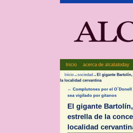
Inicio
Ir al contenido principal
Ir al contenido secundario
acerca de alcalatoday
Inicio
→
sociedad
→
El gigante Bartolín
la localidad cervantina
←
Complutones por el O´Donell
Navegador de artículos
sea vigilado por gitanos
El gigante Bartolín
estrella de la conc
localidad cervantin