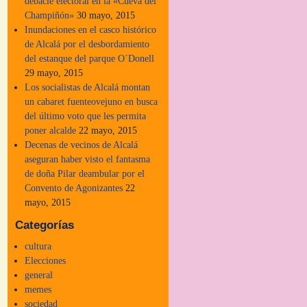
debacle electoral en la «Cueva del
Champiñón»
30 mayo, 2015
Inundaciones en el casco histórico
de Alcalá por el desbordamiento
del estanque del parque O´Donell
29 mayo, 2015
Los socialistas de Alcalá montan
un cabaret fuenteovejuno en busca
del último voto que les permita
poner alcalde
22 mayo, 2015
Decenas de vecinos de Alcalá
aseguran haber visto el fantasma
de doña Pilar deambular por el
Convento de Agonizantes
22
mayo, 2015
Categorías
cultura
Elecciones
general
memes
sociedad