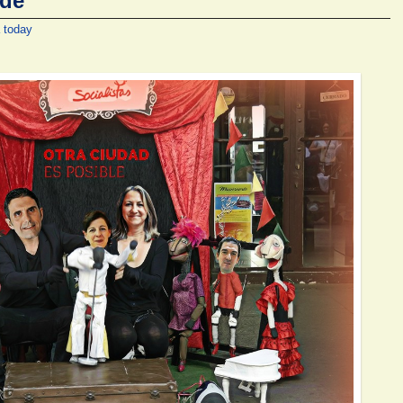
lde
a today