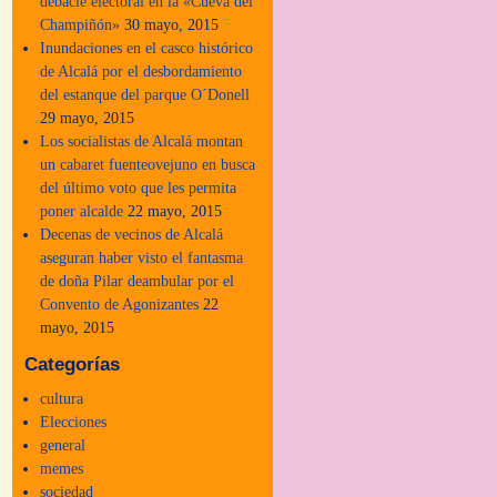
debacle electoral en la «Cueva del
Champiñón»
30 mayo, 2015
Inundaciones en el casco histórico
de Alcalá por el desbordamiento
del estanque del parque O´Donell
29 mayo, 2015
Los socialistas de Alcalá montan
un cabaret fuenteovejuno en busca
del último voto que les permita
poner alcalde
22 mayo, 2015
Decenas de vecinos de Alcalá
aseguran haber visto el fantasma
de doña Pilar deambular por el
Convento de Agonizantes
22
mayo, 2015
Categorías
cultura
Elecciones
general
memes
sociedad