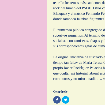
teatrillo los temas más candentes de
rock del himno del PSOE. Otros co
Blazquez y el músico Fernando Fer
donde tampoco faltaban figurantes.
El numeroso público congregado di
sucesivos numeritos. Al término de
socialista con camisetas, chapas y 
sus correspondientes gafas de aume
La original iniciativa ha suscitado
tiempo tan feliz» de Maria Teresa
propio Javier Rodríguez Palacios 
que ocultar, mi historial laboral e
como otros y no miro a nadie …. «
Compártelo:
C
H
o
a
m
z