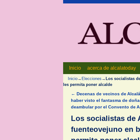
Inicio
Ir al contenido principal
Ir al contenido secundario
acerca de alcalatoday
Inicio
→
Elecciones
→
Los socialistas d
les permita poner alcalde
←
Decenas de vecinos de Alcal
Navegador de artículos
haber visto el fantasma de doña 
deambular por el Convento de 
Los socialistas de
fuenteovejuno en b